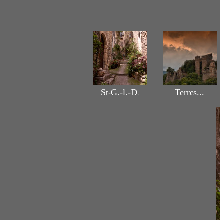
St-G.-l.-D.
Terres...