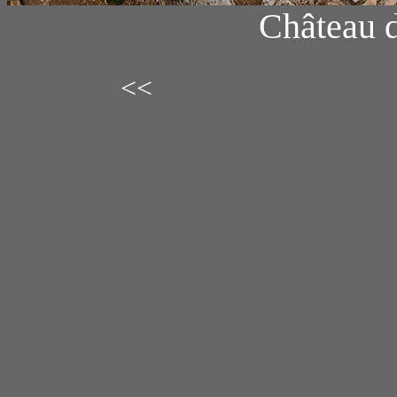
Château d
<<