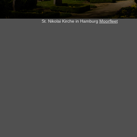
St. Nikolai Kirche in Hamburg
Moorfleet