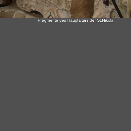
Fragmente des Hauptaltars der
St.Nikolai