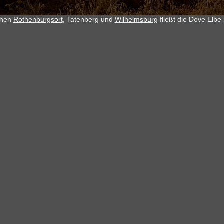
chen
Rothenburgsort
, Tatenberg und
Wilhelmsburg
fließt die Dove Elbe