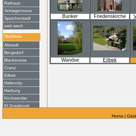
Rathaus
Schlagermove
Bunker
Friedenskirche
V
Speicherstadt
weit wech
Stadtteile
Altstadt
Bergedorf
Wandse
Eilbek
Blankenese
Cranz
Eilbek
Hafencity
Harburg
Kirchwerder
Kl.Grasbrook
Moorfleet
Home
|
Gäs
Neustadt
Reitbrook