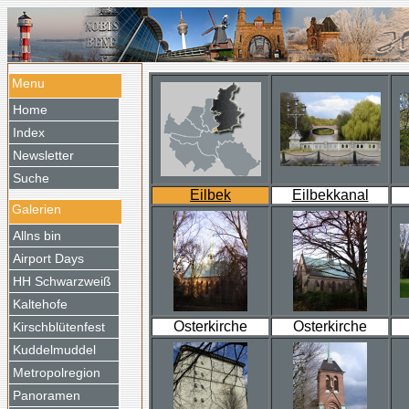
Menu
Home
Index
Newsletter
Suche
Eilbek
Eilbekkanal
Galerien
Allns bin
Airport Days
HH Schwarzweiß
Kaltehofe
Osterkirche
Osterkirche
Kirschblütenfest
Kuddelmuddel
Metropolregion
Panoramen