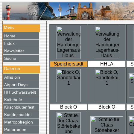
Menu
Home
Index
Newsletter
Suche
Speicherstadt
HHLA
S
Galerien
Allns bin
Airport Days
HH Schwarzweiß
Kaltehofe
Block O
Block O
S
Kirschblütenfest
Kuddelmuddel
Metropolregion
Panoramen