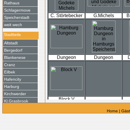
Rathaus
Schlagermove
C. Störtebecker
G.Michels
B
Speicherstadt
weit wech
Stadtteile
Altstadt
Bergedorf
Dungeon
Dungeon
D
Blankenese
Cranz
Eilbek
Hafencity
Harburg
Kirchwerder
Block V
Kl.Grasbrook
Moorfleet
Home
|
Gäs
Neustadt
Reitbrook