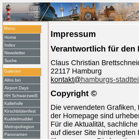
Menu
Impressum
Home
Index
Verantwortlich für den 
Newsletter
Suche
Claus Christian Brettschnei
22117 Hamburg
Galerien
kontakt@
hamburgs-stadttei
Allns bin
Airport Days
Copyright ©
HH Schwarzweiß
Kaltehofe
Die verwendeten Grafiken, 
Kirschblütenfest
der Homepage sind urheber
Kuddelmuddel
Für die Aktualität, sachliche
Metropolregion
auf dieser Site hinterlegte
Panoramen