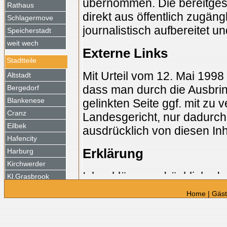
übernommen. Die bereitgest
Rathaus
direkt aus öffentlich zugä
Schlagermove
journalistisch aufbereitet und
Speicherstadt
weit wech
Externe Links
Stadtteile
Mit Urteil vom 12. Mai 199
Altstadt
dass man durch die Ausbrin
Bergedorf
Blankenese
gelinkten Seite ggf. mit zu 
Cranz
Landesgericht, nur dadurch
Eilbek
ausdrücklich von diesen Inha
Hafencity
Erklärung
Harburg
Kirchwerder
Ich erkläre ausdrücklich, das
Kl.Grasbrook
Gestaltung und die Inhalte 
Moorfleet
Home
|
Gäs
distanziere ich mich ausdrüc
Neustadt
Reitbrook
gelinkten Seiten auf meiner