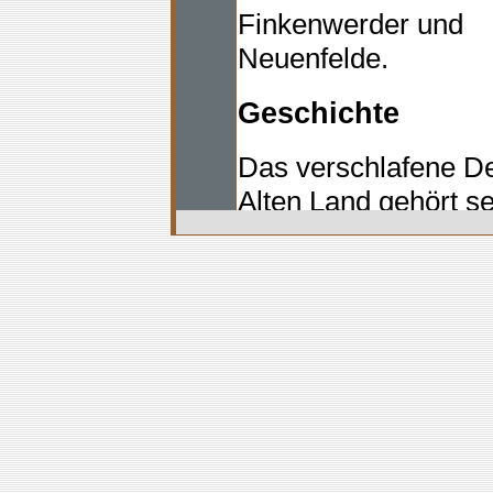
Finkenwerder und
Neuenfelde.
Geschichte
Das verschlafene De
Alten Land gehört s
liegt südlich der El
Este. Waren es frühe
Fischfang, spielt he
dem fruchtbaren Mar
In Reaktion auf die 
auch Cranz überflut
erhöht und das Spe
gebaut.