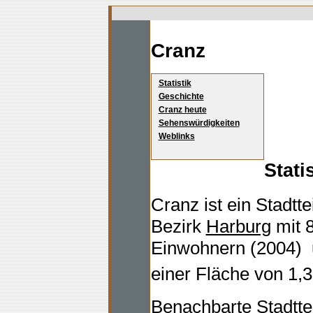
Cranz
Statistik
Geschichte
Cranz heute
Sehenswürdigkeiten
Weblinks
Stati
Cranz ist ein Stadtte
Bezirk
Harburg
mit 
Einwohnern (2004)
einer Fläche von 1,
Benachbarte Stadttei