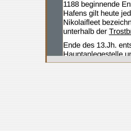
1188 beginnende En
Hafens gilt heute je
Nikolaifleet bezeichn
unterhalb der
Trostb
Ende des 13.Jh. ent
Hauptanlegestelle u
Rathaus
" und zwisc
Börse.
Nach und nach dehn
damit das Zentrum de
Hamburgs, am Nikol
Cremon
und der ge
Deichstraße aus. An