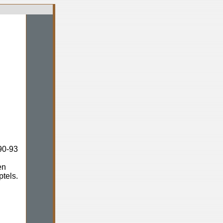
90-93
en
tels.