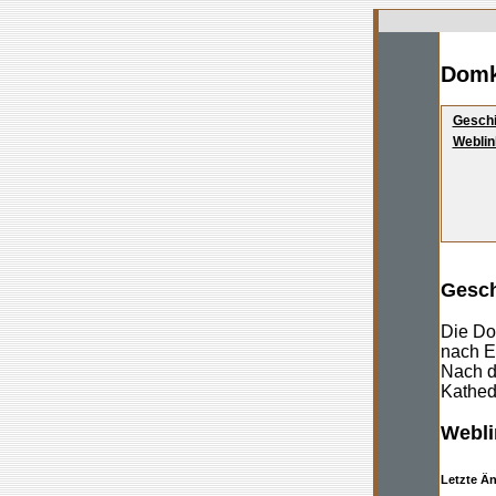
Domk
Geschi
Weblin
Gesch
Die Do
nach E
Nach d
Kathed
Webli
Letzte Ä