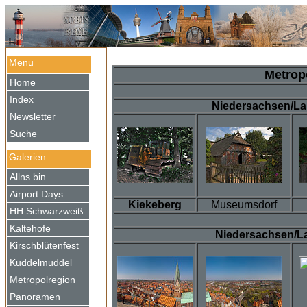
Menu
Metrop
Home
Index
Niedersachsen/La
Newsletter
Suche
Galerien
Allns bin
Airport Days
Kiekeberg
Museumsdorf
HH Schwarzweiß
Kaltehofe
Niedersachsen/L
Kirschblütenfest
Kuddelmuddel
Metropolregion
Panoramen