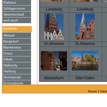
Rathaus
Schlagermove
Lüneburg
Lüneburg
Speicherstadt
weit wech
Stadtteile
Altstadt
Bergedorf
St.Johannis
St.Johannis
Blankenese
Cranz
Eilbek
Hafencity
Harburg
Kirchwerder
Wasserturm
Alter Hafen
Kl.Grasbrook
Moorfleet
Home
|
Gäs
Neustadt
Reitbrook