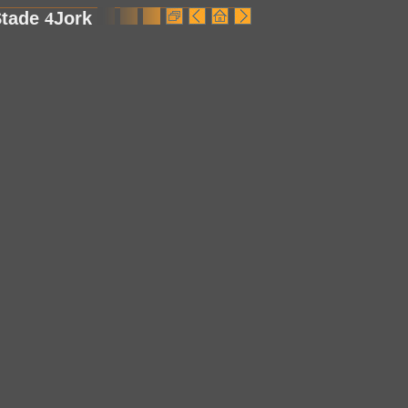
Stade
4
Jork