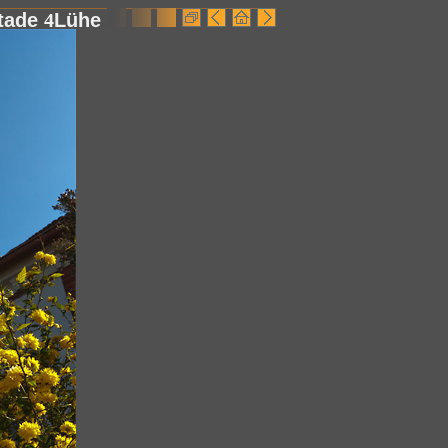
tade
4
Lühe