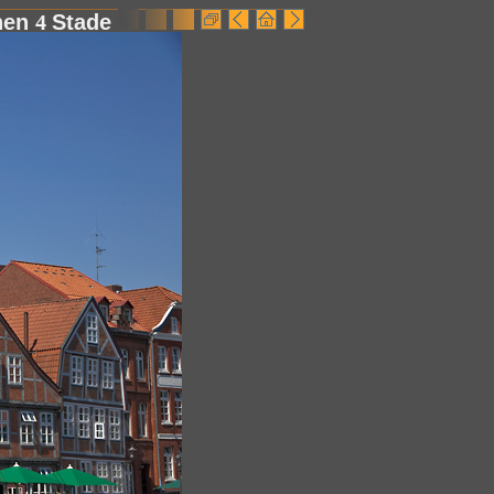
hen
4
Stade