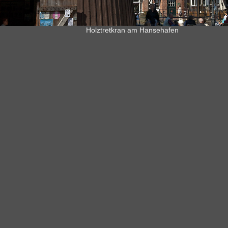
Holztretkran am Hansehafen