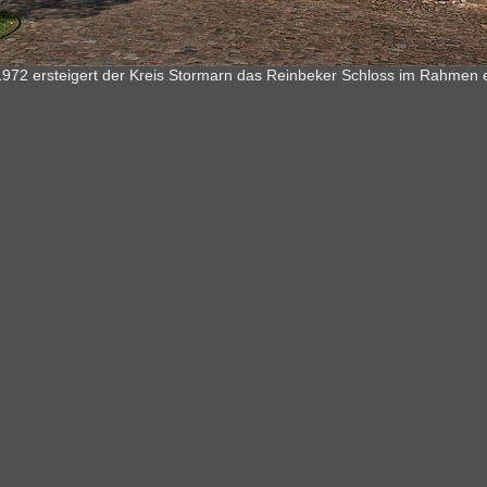
1972 ersteigert der Kreis Stormarn das Reinbeker Schloss im Rahmen e