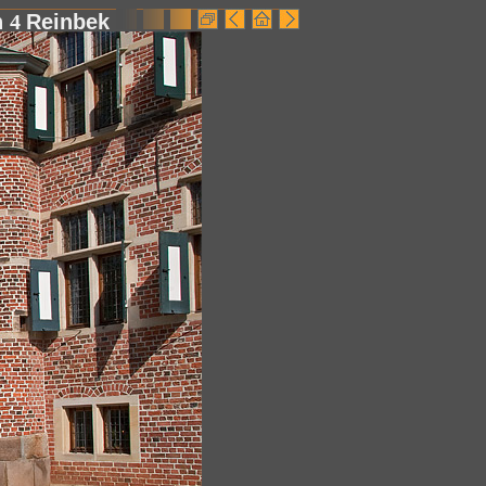
n
4
Reinbek